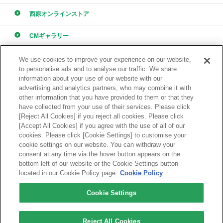
西原オンラインストア
CMギャラリー
採用情報
We use cookies to improve your experience on our website,
to personalise ads and to analyse our traffic. We share
information about your use of our website with our
advertising and analytics partners, who may combine it with
other information that you have provided to them or that they
have collected from your use of their services. Please click
[Reject All Cookies] if you reject all cookies. Please click
ONLINE STORE
[Accept All Cookies] if you agree with the use of all of our
西原オンラインストア
cookies. Please click [Cookie Settings] to customise your
cookie settings on our website. You can withdraw your
consent at any time via the hover button appears on the
bottom left of our website or the Cookie Settings button
located in our Cookie Policy page.
Cookie Policy
Cookie Settings
品質管理
お問い合わせ
サイトマップ
個人情報保護方針
Reject All Cookies