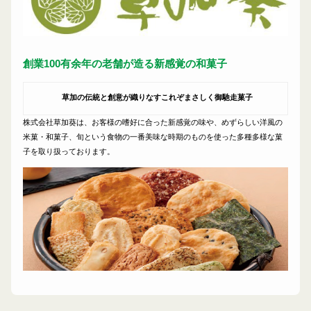
創業100有余年の老舗が造る新感覚の和菓子
草加の伝統と創意が織りなすこれぞまさしく御馳走菓子
株式会社草加葵は、お客様の嗜好に合った新感覚の味や、めずらしい洋風の
米菓・和菓子、旬という食物の一番美味な時期のものを使った多種多様な菓
子を取り扱っております。