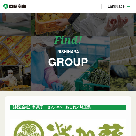
Language
Find!
NISHIHARA
GROUP
【製造会社】和菓子・せんべい・あられ／埼玉県