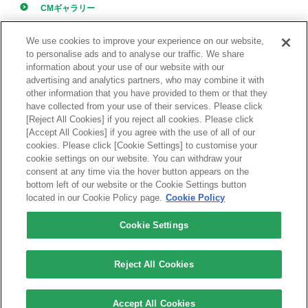
CMギャラリー
採用情報
We use cookies to improve your experience on our website,
to personalise ads and to analyse our traffic. We share
information about your use of our website with our
advertising and analytics partners, who may combine it with
other information that you have provided to them or that they
have collected from your use of their services. Please click
[Reject All Cookies] if you reject all cookies. Please click
ONLINE STORE
[Accept All Cookies] if you agree with the use of all of our
西原オンラインストア
cookies. Please click [Cookie Settings] to customise your
cookie settings on our website. You can withdraw your
consent at any time via the hover button appears on the
bottom left of our website or the Cookie Settings button
located in our Cookie Policy page.
Cookie Policy
Cookie Settings
品質管理
お問い合わせ
サイトマップ
個人情報保護方針
Reject All Cookies
Accept All Cookies
Copyright © nishihara shokai co.,ltd