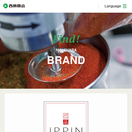
Language
Find!
NISHIHARA
BRAND