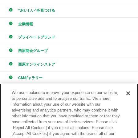
“おいしい”を見つける
企業情報
プライベートブランド
西原商会グループ
西原オンラインストア
CMギャラリー
採用情報
We use cookies to improve your experience on our website,
to personalise ads and to analyse our traffic. We share
information about your use of our website with our
advertising and analytics partners, who may combine it with
other information that you have provided to them or that they
have collected from your use of their services. Please click
[Reject All Cookies] if you reject all cookies. Please click
ONLINE STORE
[Accept All Cookies] if you agree with the use of all of our
西原オンラインストア