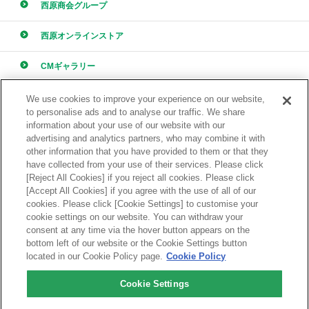
西原商会グループ
西原オンラインストア
CMギャラリー
採用情報
We use cookies to improve your experience on our website,
to personalise ads and to analyse our traffic. We share
information about your use of our website with our
advertising and analytics partners, who may combine it with
other information that you have provided to them or that they
have collected from your use of their services. Please click
[Reject All Cookies] if you reject all cookies. Please click
ONLINE STORE
[Accept All Cookies] if you agree with the use of all of our
西原オンラインストア
cookies. Please click [Cookie Settings] to customise your
cookie settings on our website. You can withdraw your
consent at any time via the hover button appears on the
bottom left of our website or the Cookie Settings button
located in our Cookie Policy page.
Cookie Policy
Cookie Settings
品質管理
お問い合わせ