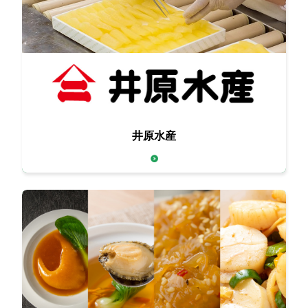
伝統を守りつつ、
井原水産
時代のトレンドに合わせて進化し続けています。