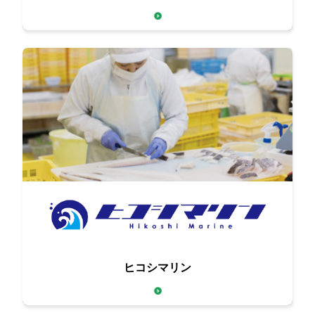
高品質な食材をお届け
こだわりの調理で魚介類の
ヒコシマリン
おいしさをググッとアップ！