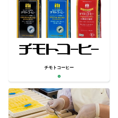
百年珈琲
チモトコーヒー
～創業1927年の老舗珈琲メーカー～