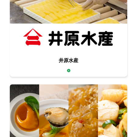
伝統を守りつつ、
井原水産
時代のトレンドに合わせて進化し続けています。