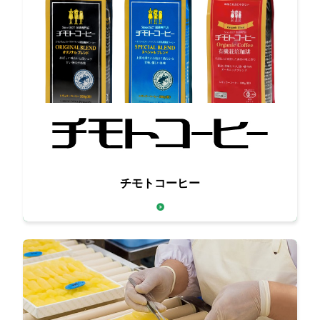
百年珈琲
チモトコーヒー
～創業1927年の老舗珈琲メーカー～