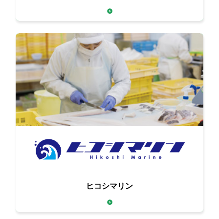
高品質な食材をお届け
こだわりの調理で魚介類の
ヒコシマリン
おいしさをググッとアップ！