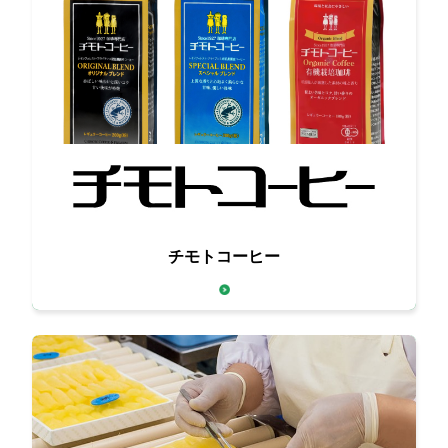
百年珈琲
チモトコーヒー
～創業1927年の老舗珈琲メーカー～