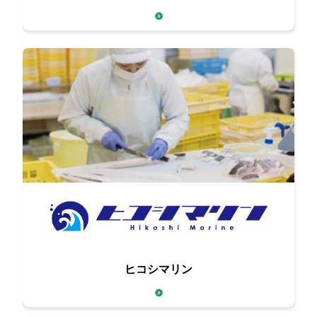
高品質な食材をお届け
こだわりの調理で魚介類の
ヒコシマリン
おいしさをググッとアップ！