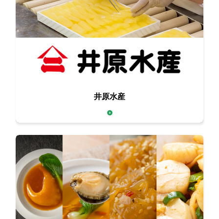
伝統を守りつつ、
井原水産
時代のトレンドに合わせて進化し続けています。