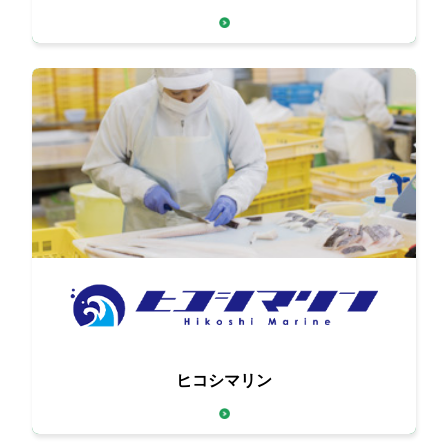
高品質な食材をお届け
こだわりの調理で魚介類の
ヒコシマリン
おいしさをググッとアップ！