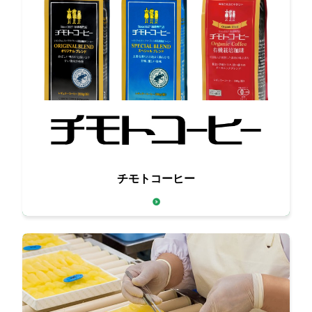
百年珈琲
チモトコーヒー
～創業1927年の老舗珈琲メーカー～