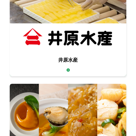
伝統を守りつつ、
井原水産
時代のトレンドに合わせて進化し続けています。